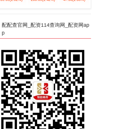
配配查官网_配资114查询网_配资网ap
p