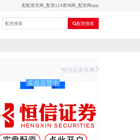
配配查官网_配资114查询网_配资网app
配资搜索
恒信证券官网