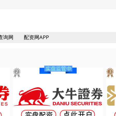
4查询网
配资网APP