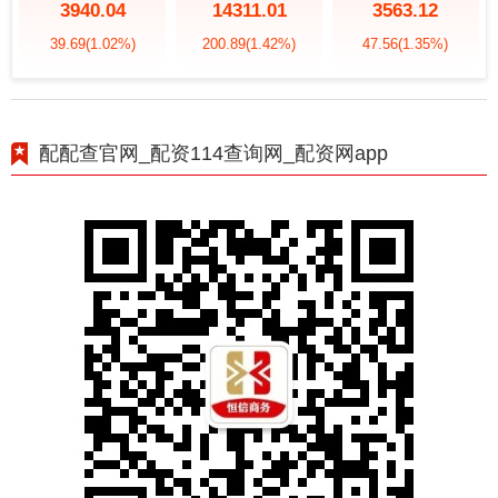
3940.04
14311.01
3563.12
39.69
(1.02%)
200.89
(1.42%)
47.56
(1.35%)
配配查官网_配资114查询网_配资网app