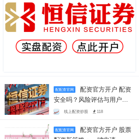
配资官方开户 配资
配配查官网
安全吗？风险评估与用户反
馈分析
线上配资炒股
118
配资官方开户 股票
配配查官网