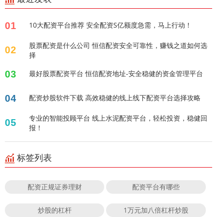
01
10大配资平台推荐 安全配资S亿额度急需，马上行动！
股票配资是什么公司 恒信配资安全可靠性，赚钱之道如何选
02
择
03
最好股票配资平台 恒信配资地址-安全稳健的资金管理平台
04
配资炒股软件下载 高效稳健的线上线下配资平台选择攻略
专业的智能投顾平台 线上水泥配资平台，轻松投资，稳健回
05
报！
标签列表
配资正规证券理财
配资平台有哪些
炒股的杠杆
1万元加八倍杠杆炒股