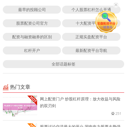
最早的投顾公司
个人股票杠杆怎么开通
股票配资公司官方
十大配资平台app
配资与融资融券的区别
正规实盘配资平台
杠杆开户
最新配资平台导航
全部话题标签
热门文章
网上配资门户 炒股杠杆原理：放大收益与风险
的双刃剑
251
股票讨论交流最大的平台 国电电力股票走势强