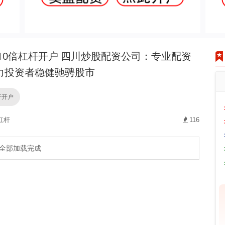
10倍杠杆开户 四川炒股配资公司：专业配资
力投资者稳健驰骋股市
杆开户
杠杆
116
全部加载完成