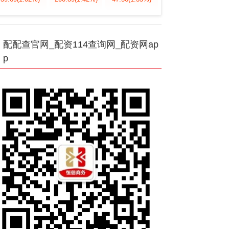
配配查官网_配资114查询网_配资网ap
p