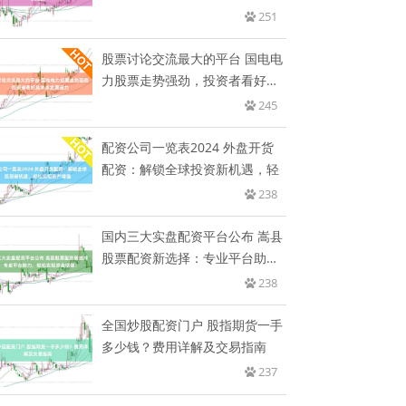
251
股票讨论交流最大的平台 国电电
力股票走势强劲，投资者看好其
未
245
配资公司一览表2024 外盘开货
配资：解锁全球投资新机遇，轻
238
国内三大实盘配资平台公布 嵩县
股票配资新选择：专业平台助
力，
238
全国炒股配资门户 股指期货一手
多少钱？费用详解及交易指南
237