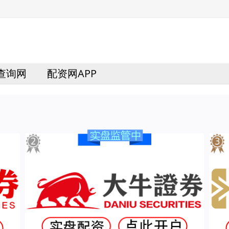
4查询网
配资网APP