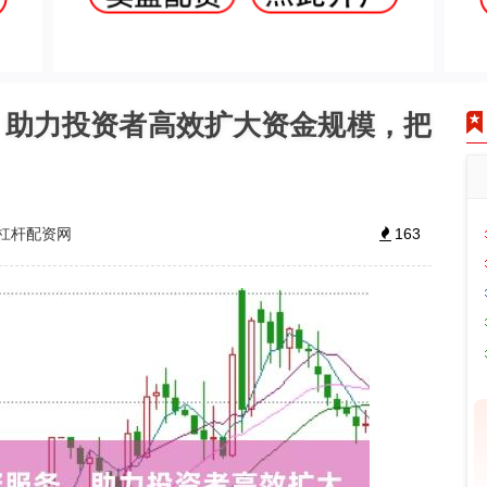
，助力投资者高效扩大资金规模，把
杠杆配资网
163