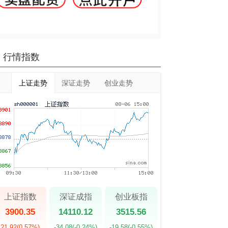
行情指数
上证走势
深证走势
创业走势
上证指数
深证成指
创业板指
3900.35
14110.12
3515.56
21.92
(0.57%)
-34.08
(-0.24%)
-19.58
(-0.55%)