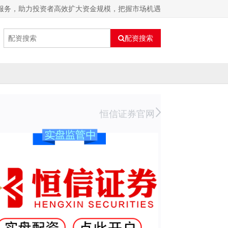
资服务，助力投资者高效扩大资金规模，把握市场机遇
配资搜索
恒信证券官网