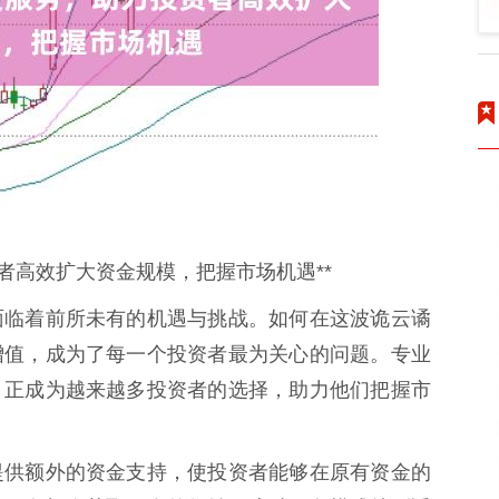
者高效扩大资金规模，把握市场机遇**
面临着前所未有的机遇与挑战。如何在这波诡云谲
增值，成为了每一个投资者最为关心的问题。专业
，正成为越来越多投资者的选择，助力他们把握市
提供额外的资金支持，使投资者能够在原有资金的