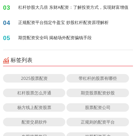
03
杠杆炒股大几倍 东财A配资：了解投资方式，实现财富增值
04
正规配资平台指定牛盈宝 炒股杠杆配资原理解析
05
期货配资安全吗 揭秘场外配资骗钱手段
标签列表
2025股票配资
带杠杆的股票有哪些
杠杆股票怎么开通
期货股票配资炒股
杨方线上配资股票
股票配资公司
配资交易软件
正规则的配资平台