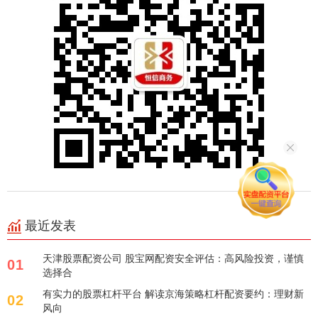
最近发表
天津股票配资公司 股宝网配资安全评估：高风险投资，谨慎
01
选择合
有实力的股票杠杆平台 解读京海策略杠杆配资要约：理财新
02
风向