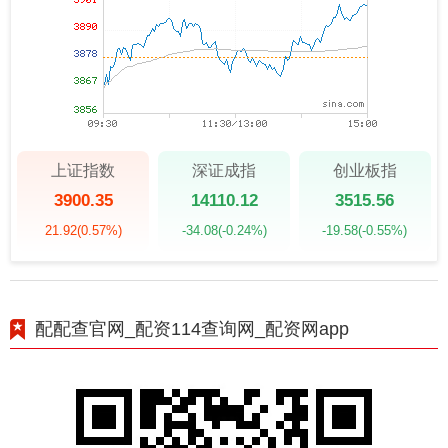
上证指数
深证成指
创业板指
3900.35
14110.12
3515.56
21.92
(0.57%)
-34.08
(-0.24%)
-19.58
(-0.55%)
配配查官网_配资114查询网_配资网app