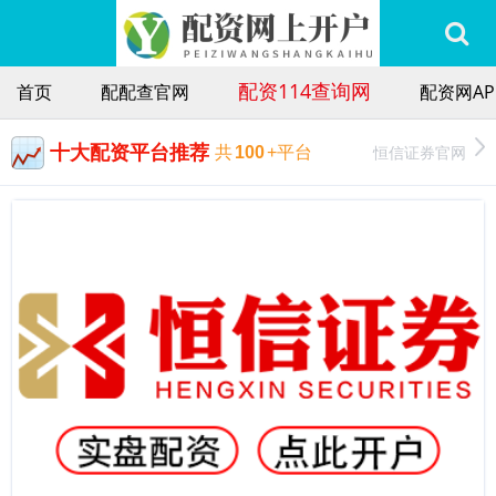
配资114查询网
首页
配配查官网
配资网AP
十大配资平台推荐
恒信证券官网
共
100
+平台