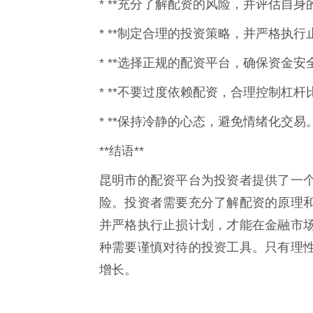
* **充分了解配资的风险，并评估自身
* **制定合理的投资策略，并严格执行
* **选择正规的配资平台，确保资金安全
* **不要过度依赖配资，合理控制杠杆比
* **保持冷静的心态，避免情绪化交易。
**结语**
昆明市的配资平台为投资者提供了一
险。投资者需要充分了解配资的原理
并严格执行止损计划，才能在金融市
种需要谨慎对待的投资工具。只有理
增长。