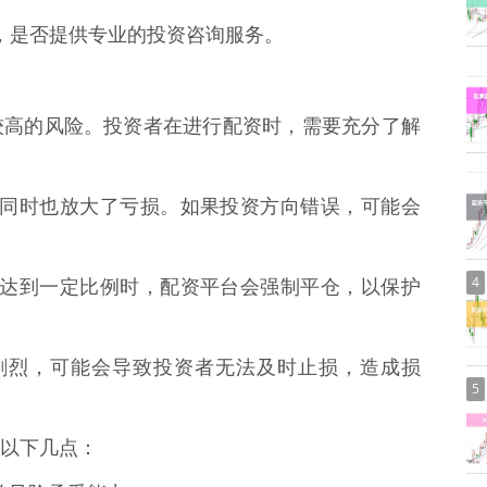
质量，是否提供专业的投资咨询服务。
较高的风险。投资者在进行配资时，需要充分了解
收益，同时也放大了亏损。如果投资方向错误，可能会
4
的亏损达到一定比例时，配资平台会强制平仓，以保护
波动剧烈，可能会导致投资者无法及时止损，造成损
5
以下几点：