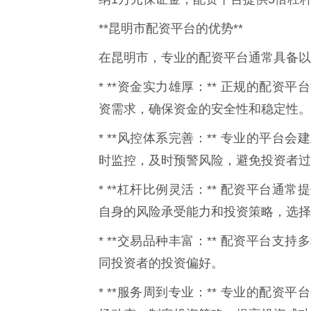
**昆明市配资平台的优势**
在昆明市，专业的配资平台通常具备以
* **资金实力雄厚：** 正规的配
资需求，确保资金的安全性和稳定性。
* **风控体系完善：** 专业的平
时监控，及时预警风险，避免投资者过
* **杠杆比例灵活：** 配资平台
自身的风险承受能力和投资策略，选择
* **交易品种丰富：** 配资平台
同投资者的投资偏好。
* **服务周到专业：** 专业的配