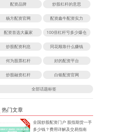
配资品牌
炒股杠杆的意思
杨方配资官网
配资鑫牛配资实力
配资首选大赢家
100倍杠杆亏多少爆仓
炒股配资利息
同花顺靠什么赚钱
何为股票杠杆
好的配资平台
炒股融资杠杆
白银配资官网
全部话题标签
热门文章
全国炒股配资门户 股指期货一手
多少钱？费用详解及交易指南