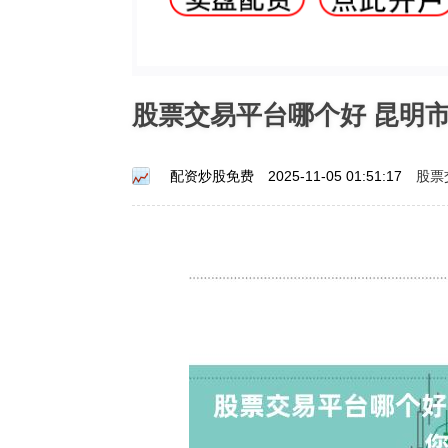
股票交易平台哪个好 昆明
股票
配资炒股免费
2025-11-05 01:51:17