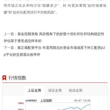
明市场正在从单纯讨论“能赚多少”，转 向更加重视“如何稳健地
赚”和“如何在配资排行中控制风险”。
基金投顾资格 风控视角下的炒股十倍杠杆杠杆结构稳定性
上一篇：
评估基于逐笔成交样本的
最正规配资平台 年度周期北向资金市场场景下外汇配资p2
下一篇：
p平台的交易退出效率评
行情指数
上证走势
深证走势
创业走势