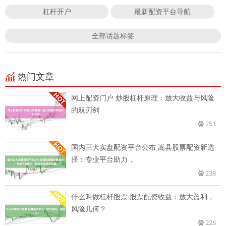
杠杆开户
最新配资平台导航
全部话题标签
热门文章
网上配资门户 炒股杠杆原理：放大收益与风险
的双刃剑
251
国内三大实盘配资平台公布 嵩县股票配资新选
择：专业平台助力，
238
什么叫做杠杆股票 股票配资收益：放大盈利，
风险几何？
226