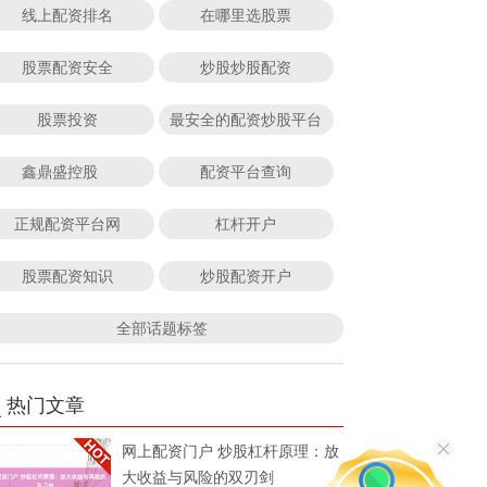
线上配资排名
在哪里选股票
股票配资安全
炒股炒股配资
股票投资
最安全的配资炒股平台
鑫鼎盛控股
配资平台查询
正规配资平台网
杠杆开户
股票配资知识
炒股配资开户
全部话题标签
热门文章
网上配资门户 炒股杠杆原理：放
大收益与风险的双刃剑