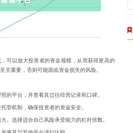
式，可以放大投资者的资金规模，从而获得更高的
至关重要，否则可能面临资金损失的风险。
金融牌照的平台，并查看其过往经营记录和口碑。
的资金托管机制，确保投资者的资金安全。
风险越大。选择适合自己风险承受能力的杠杆倍数。
用，并将其与其他平台进行比较。