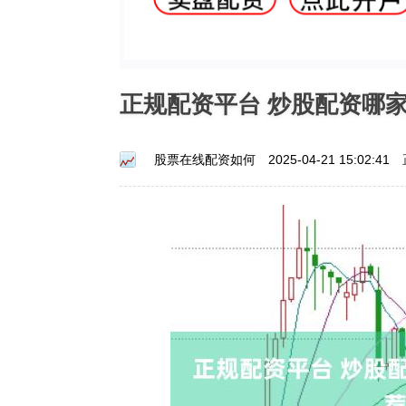
正规配资平台 炒股配资哪
股票在线配资如何
2025-04-21 15:02:41