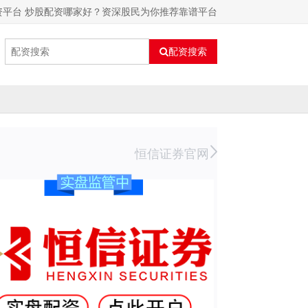
资平台 炒股配资哪家好？资深股民为你推荐靠谱平台
配资搜索
恒信证券官网