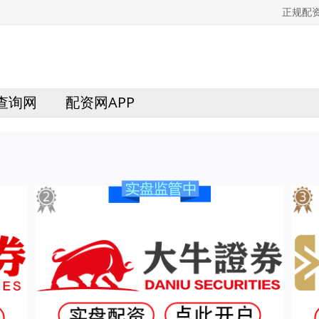
正规配
4查询网
配资网APP