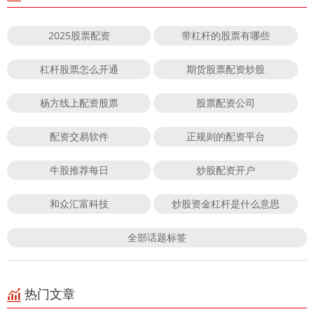
2025股票配资
带杠杆的股票有哪些
杠杆股票怎么开通
期货股票配资炒股
杨方线上配资股票
股票配资公司
配资交易软件
正规则的配资平台
牛股推荐每日
炒股配资开户
和众汇富科技
炒股资金杠杆是什么意思
全部话题标签
热门文章