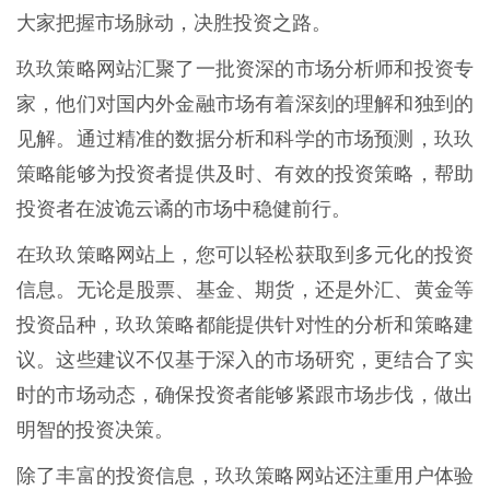
大家把握市场脉动，决胜投资之路。
玖玖策略网站汇聚了一批资深的市场分析师和投资专
家，他们对国内外金融市场有着深刻的理解和独到的
见解。通过精准的数据分析和科学的市场预测，玖玖
策略能够为投资者提供及时、有效的投资策略，帮助
投资者在波诡云谲的市场中稳健前行。
在玖玖策略网站上，您可以轻松获取到多元化的投资
信息。无论是股票、基金、期货，还是外汇、黄金等
投资品种，玖玖策略都能提供针对性的分析和策略建
议。这些建议不仅基于深入的市场研究，更结合了实
时的市场动态，确保投资者能够紧跟市场步伐，做出
明智的投资决策。
除了丰富的投资信息，玖玖策略网站还注重用户体验