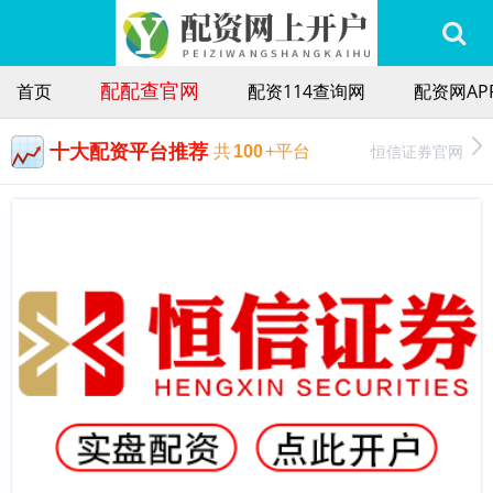
配配查官网
首页
配资114查询网
配资网AP
十大配资平台推荐
恒信证券官网
共
100
+平台