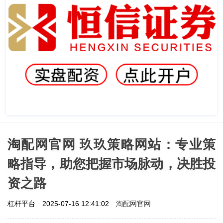
淘配网官网 玖玖策略网站：专业策
略指导，助您把握市场脉动，决胜投
资之路
淘配网官网
杠杆平台
2025-07-16 12:41:02