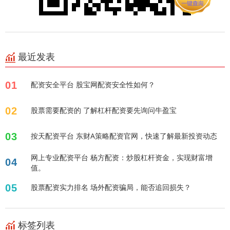
最近发表
01
配资安全平台 股宝网配资安全性如何？
02
股票需要配资的 了解杠杆配资要先询问牛盈宝
03
按天配资平台 东财A策略配资官网，快速了解最新投资动态
网上专业配资平台 杨方配资：炒股杠杆资金，实现财富增
04
值。
05
股票配资实力排名 场外配资骗局，能否追回损失？
标签列表