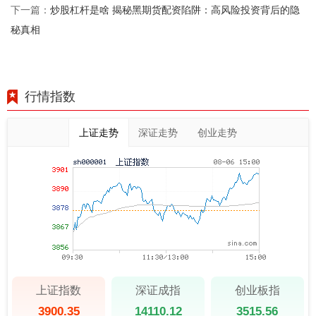
炒股杠杆是啥 揭秘黑期货配资陷阱：高风险投资背后的隐
下一篇：
秘真相
行情指数
上证走势
深证走势
创业走势
上证指数
深证成指
创业板指
3900.35
14110.12
3515.56